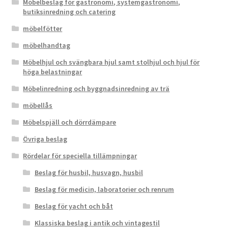
Möbelbeslag för gastronomi, systemgastronomi,
butiksinredning och catering
möbelfötter
möbelhandtag
Möbelhjul och svängbara hjul samt stolhjul och hjul för
höga belastningar
Möbelinredning och byggnadsinredning av trä
möbellås
Möbelspjäll och dörrdämpare
Övriga beslag
Rördelar för speciella tillämpningar
Beslag för husbil, husvagn, husbil
Beslag för medicin, laboratorier och renrum
Beslag för yacht och båt
Klassiska beslag i antik och vintagestil