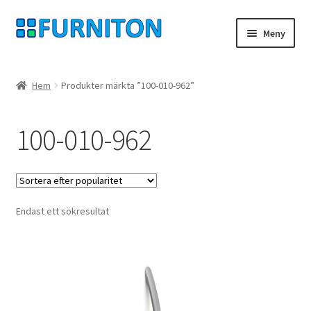
Hoppa
Hoppa
Meny
till
till
navigering
innehåll
Mitt konto
Hem
Produkter märkta ”100-010-962”
Våra partners
100-010-962
Integritet
ångerrätt
Endast ett sökresultat
Kontakt
avtryck
Betingelser