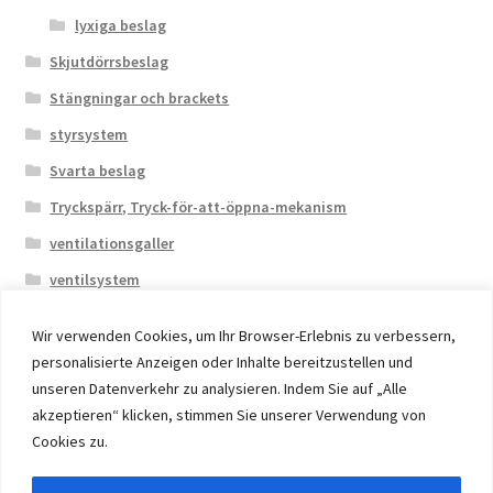
lyxiga beslag
Skjutdörrsbeslag
Stängningar och brackets
styrsystem
Svarta beslag
Tryckspärr, Tryck-för-att-öppna-mekanism
ventilationsgaller
ventilsystem
Wir verwenden Cookies, um Ihr Browser-Erlebnis zu verbessern,
personalisierte Anzeigen oder Inhalte bereitzustellen und
unseren Datenverkehr zu analysieren. Indem Sie auf „Alle
akzeptieren“ klicken, stimmen Sie unserer Verwendung von
© 2026 Eruon Trade UG, Germany, member of the ERUON
Cookies zu.
Group. High quality Furniture Fittings and Components