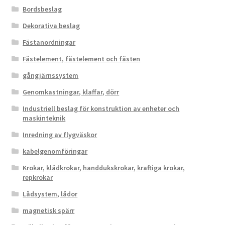
Bordsbeslag
Dekorativa beslag
Fästanordningar
Fästelement, fästelement och fästen
gångjärnssystem
Genomkastningar, klaffar, dörr
Industriell beslag för konstruktion av enheter och
maskinteknik
Inredning av flygväskor
kabelgenomföringar
Krokar, klädkrokar, handdukskrokar, kraftiga krokar,
repkrokar
Lådsystem, lådor
magnetisk spärr