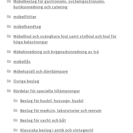
Möbelbeslag för gastronomi, systemgastronomi,
butiksinredning och catering
möbelfötter
möbelhandtag
Möbelhjul och svängbara hjul samt stolhjul och hjul för
höga belastningar
Möbelinredning och byggnadsinredning av trä
möbellås
Möbelspjäll och dörrdämpare
Övriga beslag
Rördelar för speciella tillämpningar
Beslag för husbil, husvagn, husbil
Beslag för medicin, laboratorier och renrum
Beslag för yacht och båt
Klassiska beslag i antik och vintagestil