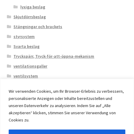
lyxiga beslag
Skjutdörrsbeslag
Stängningar och brackets
styrsystem
Svarta beslag
Tryckspärr, Tryck-för-att-öppna-mekanism
ventilationsgaller
ventilsystem
Wir verwenden Cookies, um Ihr Browser-Erlebnis zu verbessern,
personalisierte Anzeigen oder Inhalte bereitzustellen und
unseren Datenverkehr zu analysieren. Indem Sie auf „Alle
akzeptieren“ klicken, stimmen Sie unserer Verwendung von
© 2026 Eruon Trade UG, Germany, member of the ERUON
Cookies zu.
Group. High quality Furniture Fittings and Components