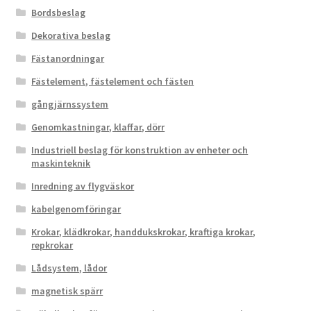
Bordsbeslag
Dekorativa beslag
Fästanordningar
Fästelement, fästelement och fästen
gångjärnssystem
Genomkastningar, klaffar, dörr
Industriell beslag för konstruktion av enheter och
maskinteknik
Inredning av flygväskor
kabelgenomföringar
Krokar, klädkrokar, handdukskrokar, kraftiga krokar,
repkrokar
Lådsystem, lådor
magnetisk spärr