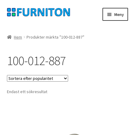
Hoppa
Hoppa
Meny
till
till
navigering
innehåll
Mitt konto
Hem
Produkter märkta ”100-012-887”
Våra partners
100-012-887
Integritet
ångerrätt
Endast ett sökresultat
Kontakt
avtryck
Betingelser