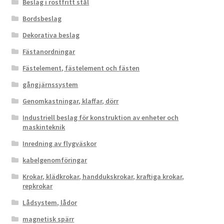
Beslag i rostfritt stål
Bordsbeslag
Dekorativa beslag
Fästanordningar
Fästelement, fästelement och fästen
gångjärnssystem
Genomkastningar, klaffar, dörr
Industriell beslag för konstruktion av enheter och
maskinteknik
Inredning av flygväskor
kabelgenomföringar
Krokar, klädkrokar, handdukskrokar, kraftiga krokar,
repkrokar
Lådsystem, lådor
magnetisk spärr