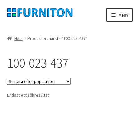
Hoppa
Hoppa
Meny
till
till
navigering
innehåll
Mitt konto
Hem
Produkter märkta ”100-023-437”
Våra partners
100-023-437
Integritet
ångerrätt
Endast ett sökresultat
Kontakt
avtryck
Betingelser