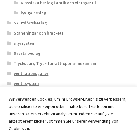
Klassiska beslag i antik och vintagestil
lyxiga beslag
Skjutdörrsbeslag
Stängningar och brackets
styrsystem
Svarta beslag
Tryckspärr, Tryck-för-att-öppna-mekanism
ventilationsgaller
ventilsystem
Wir verwenden Cookies, um Ihr Browser-Erlebnis zu verbessern,
personalisierte Anzeigen oder Inhalte bereitzustellen und
unseren Datenverkehr zu analysieren. Indem Sie auf „Alle
akzeptieren“ klicken, stimmen Sie unserer Verwendung von
© 2026 Eruon Trade UG, Germany, member of the ERUON
Cookies zu.
Group. High quality Furniture Fittings and Components