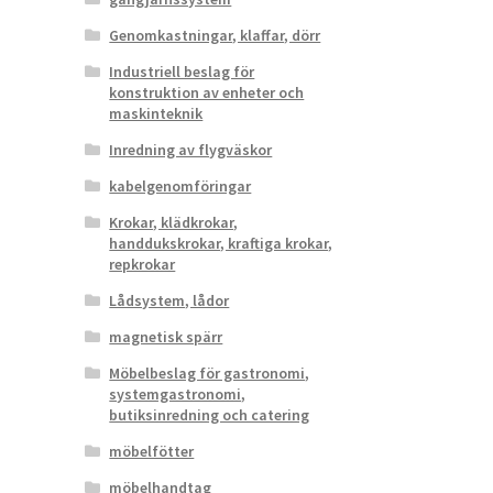
Genomkastningar, klaffar, dörr
Industriell beslag för
konstruktion av enheter och
maskinteknik
Inredning av flygväskor
kabelgenomföringar
Krokar, klädkrokar,
handdukskrokar, kraftiga krokar,
repkrokar
Lådsystem, lådor
magnetisk spärr
Möbelbeslag för gastronomi,
systemgastronomi,
butiksinredning och catering
möbelfötter
möbelhandtag