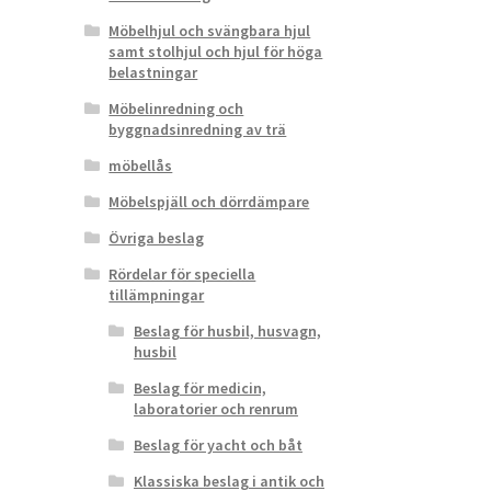
Möbelhjul och svängbara hjul
samt stolhjul och hjul för höga
belastningar
Möbelinredning och
byggnadsinredning av trä
möbellås
Möbelspjäll och dörrdämpare
Övriga beslag
Rördelar för speciella
tillämpningar
Beslag för husbil, husvagn,
husbil
Beslag för medicin,
laboratorier och renrum
Beslag för yacht och båt
Klassiska beslag i antik och