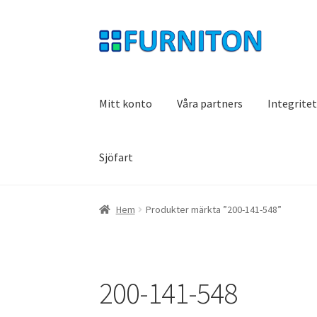
Hoppa
Hoppa
till
till
navigering
innehåll
Mitt konto
Våra partners
Integrite
Sjöfart
Hem
Produkter märkta ”200-141-548”
200-141-548