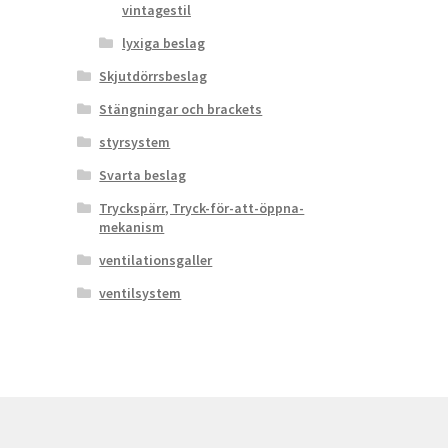
vintagestil
lyxiga beslag
Skjutdörrsbeslag
Stängningar och brackets
styrsystem
Svarta beslag
Tryckspärr, Tryck-för-att-öppna-
mekanism
ventilationsgaller
ventilsystem