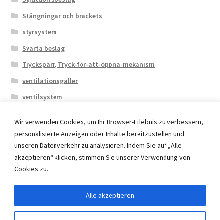
Stängningar och brackets
styrsystem
Svarta beslag
Tryckspärr, Tryck-för-att-öppna-mekanism
ventilationsgaller
ventilsystem
Wir verwenden Cookies, um Ihr Browser-Erlebnis zu verbessern,
personalisierte Anzeigen oder Inhalte bereitzustellen und
unseren Datenverkehr zu analysieren. Indem Sie auf „Alle
akzeptieren“ klicken, stimmen Sie unserer Verwendung von
© 2026 Eruon Trade UG, Germany, member of the ERUON
Cookies zu.
Group. High quality Furniture Fittings and Components
Alle akzeptieren
Withdraw from contract