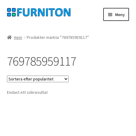
Hoppa
Hoppa
Meny
till
till
navigering
innehåll
Mitt konto
Hem
Produkter märkta ”769785959117”
Våra partners
769785959117
Integritet
ångerrätt
Endast ett sökresultat
Kontakt
avtryck
Betingelser