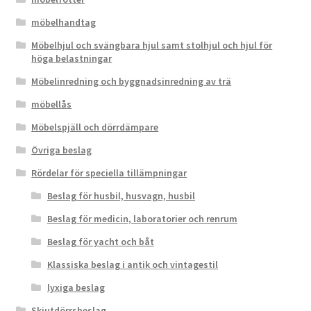
möbelhandtag
Möbelhjul och svängbara hjul samt stolhjul och hjul för
höga belastningar
Möbelinredning och byggnadsinredning av trä
möbellås
Möbelspjäll och dörrdämpare
Övriga beslag
Rördelar för speciella tillämpningar
Beslag för husbil, husvagn, husbil
Beslag för medicin, laboratorier och renrum
Beslag för yacht och båt
Klassiska beslag i antik och vintagestil
lyxiga beslag
Skjutdörrsbeslag