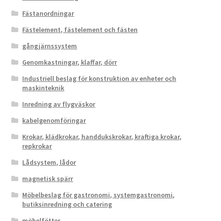
Fästanordningar
Fästelement, fästelement och fästen
gångjärnssystem
Genomkastningar, klaffar, dörr
Industriell beslag för konstruktion av enheter och
maskinteknik
Inredning av flygväskor
kabelgenomföringar
Krokar, klädkrokar, handdukskrokar, kraftiga krokar,
repkrokar
Lådsystem, lådor
magnetisk spärr
Möbelbeslag för gastronomi, systemgastronomi,
butiksinredning och catering
möbelfötter