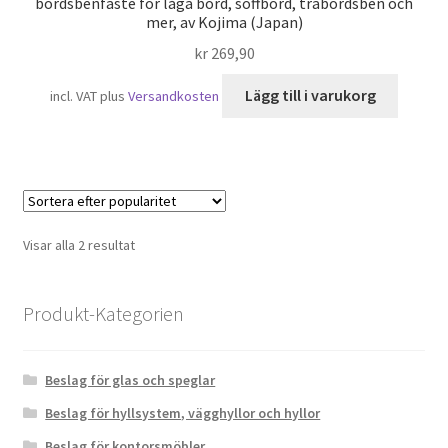
bordsbenfäste för låga bord, soffbord, träbordsben och
mer, av Kojima (Japan)
kr
269,90
Lägg till i varukorg
incl. VAT
plus
Versandkosten
Sortera
Visar alla 2 resultat
efter
popularitet
Produkt-Kategorien
Beslag för glas och speglar
Beslag för hyllsystem, vägghyllor och hyllor
Beslag för kontorsmöbler