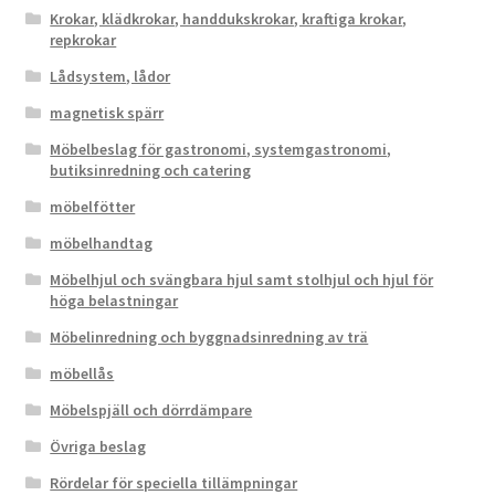
Krokar, klädkrokar, handdukskrokar, kraftiga krokar,
repkrokar
Lådsystem, lådor
magnetisk spärr
Möbelbeslag för gastronomi, systemgastronomi,
butiksinredning och catering
möbelfötter
möbelhandtag
Möbelhjul och svängbara hjul samt stolhjul och hjul för
höga belastningar
Möbelinredning och byggnadsinredning av trä
möbellås
Möbelspjäll och dörrdämpare
Övriga beslag
Rördelar för speciella tillämpningar