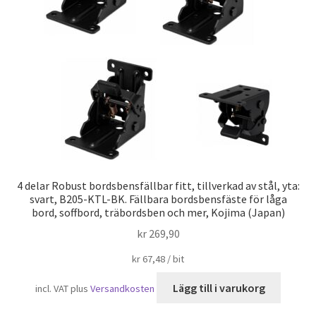
Sjöfart
4 delar Robust bordsbensfällbar fitt, tillverkad av stål, yta:
svart, B205-KTL-BK. Fällbara bordsbensfäste för låga
bord, soffbord, träbordsben och mer, Kojima (Japan)
kr
269,90
kr
67,48
/
bit
Lägg till i varukorg
incl. VAT
plus
Versandkosten