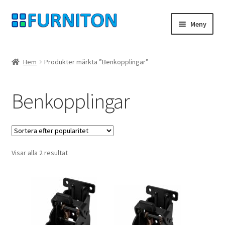
Hoppa
Hoppa
Meny
till
till
navigering
innehåll
Mitt konto
Hem
Produkter märkta ”Benkopplingar”
Våra partners
Benkopplingar
Integritet
ångerrätt
Sortera
Visar alla 2 resultat
Kontakt
efter
popularitet
avtryck
Betingelser