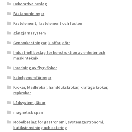
Dekorativa beslag
Fästanordningar
Fästelement, fästelement och fästen
gångjärnssystem
Genomkastningar, klaffar, dörr
Industriell beslag för konstruktion av enheter och
maskinteknik
Inredning av flygväskor
kabelgenomföringar
Krokar, klädkrokar, handdukskrokar, kraftiga krokar,
repkrokar
Lådsystem, lådor
magnetisk spärr
Möbelbeslag för gastronomi, systemgastronomi,
butiksinredning och catering