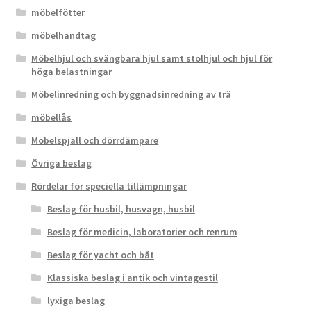
möbelfötter
möbelhandtag
Möbelhjul och svängbara hjul samt stolhjul och hjul för
höga belastningar
Möbelinredning och byggnadsinredning av trä
möbellås
Möbelspjäll och dörrdämpare
Övriga beslag
Rördelar för speciella tillämpningar
Beslag för husbil, husvagn, husbil
Beslag för medicin, laboratorier och renrum
Beslag för yacht och båt
Klassiska beslag i antik och vintagestil
lyxiga beslag