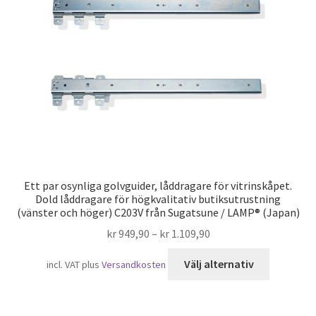
Sjöfart
Ett par osynliga golvguider, låddragare för vitrinskåpet.
Dold låddragare för högkvalitativ butiksutrustning
(vänster och höger) C203V från Sugatsune / LAMP® (Japan)
kr
949,90
–
kr
1.109,90
Den
Välj alternativ
incl. VAT
plus
Versandkosten
här
produkte
har