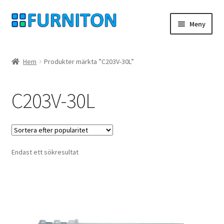
Hoppa
Hoppa
Meny
till
till
navigering
innehåll
Mitt konto
Hem
Produkter märkta ”C203V-30L”
Våra partners
C203V-30L
Integritet
ångerrätt
Endast ett sökresultat
Kontakt
avtryck
Betingelser