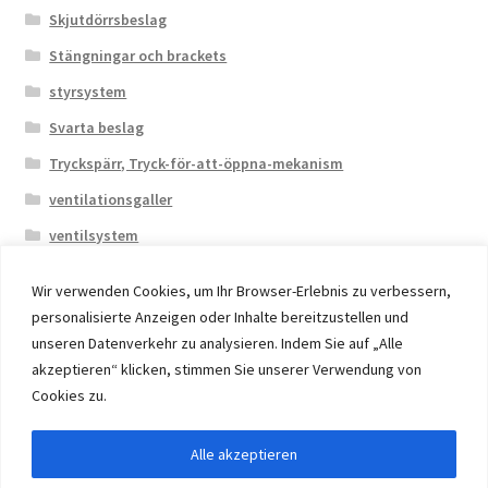
Skjutdörrsbeslag
Stängningar och brackets
styrsystem
Svarta beslag
Tryckspärr, Tryck-för-att-öppna-mekanism
ventilationsgaller
ventilsystem
Wir verwenden Cookies, um Ihr Browser-Erlebnis zu verbessern,
personalisierte Anzeigen oder Inhalte bereitzustellen und
unseren Datenverkehr zu analysieren. Indem Sie auf „Alle
akzeptieren“ klicken, stimmen Sie unserer Verwendung von
© 2026 Eruon Trade UG, Germany, member of the ERUON
Cookies zu.
Group. High quality Furniture Fittings and Components
Alle akzeptieren