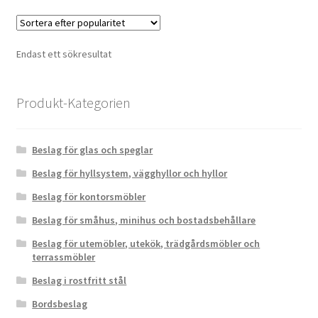
flera
varianter.
De
Endast ett sökresultat
olika
alternati
kan
Produkt-Kategorien
väljas
på
Beslag för glas och speglar
produkts
Beslag för hyllsystem, vägghyllor och hyllor
Beslag för kontorsmöbler
Beslag för småhus, minihus och bostadsbehållare
Beslag för utemöbler, utekök, trädgårdsmöbler och
terrassmöbler
Beslag i rostfritt stål
Bordsbeslag