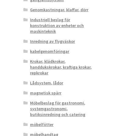
Genomkastningar, klaffar, dörr
Industriell beslag för
konstruktion av enheter och
maskinteknik
Inredning av flygväskor
kabelgenomföringar
Krokar, klädkrokar,
handdukskrokar, kraftiga krokar,
repkrokar
Lådsystem, lådor
magnetisk spärr
Möbelbeslag för gastronomi,
systemgastronomi,
butiksinredning och catering
möbelfötter
möbelhandtag