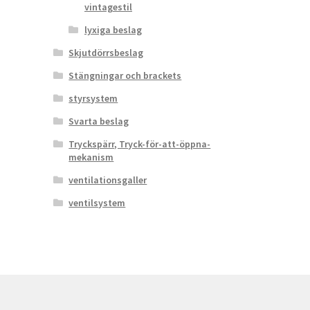
vintagestil
lyxiga beslag
Skjutdörrsbeslag
Stängningar och brackets
styrsystem
Svarta beslag
Tryckspärr, Tryck-för-att-öppna-
mekanism
ventilationsgaller
ventilsystem