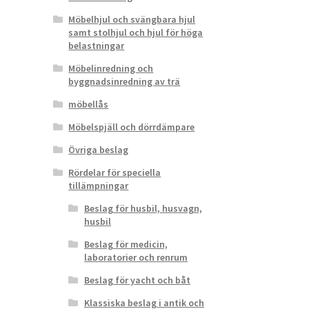
Möbelhjul och svängbara hjul
samt stolhjul och hjul för höga
belastningar
Möbelinredning och
byggnadsinredning av trä
möbellås
Möbelspjäll och dörrdämpare
Övriga beslag
Rördelar för speciella
tillämpningar
Beslag för husbil, husvagn,
husbil
Beslag för medicin,
laboratorier och renrum
Beslag för yacht och båt
Klassiska beslag i antik och