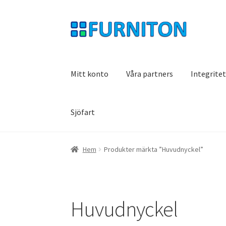
Hoppa
Hoppa
till
till
navigering
innehåll
Mitt konto
Våra partners
Integrite
Sjöfart
Hem
Produkter märkta ”Huvudnyckel”
Huvudnyckel