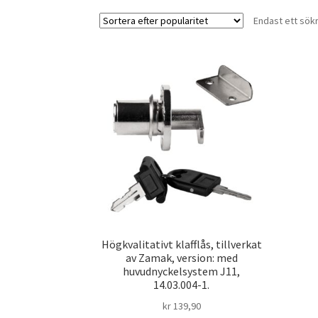
Endast ett sök
Högkvalitativt klafflås, tillverkat
av Zamak, version: med
huvudnyckelsystem J11,
14.03.004-1.
kr
139,90