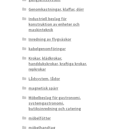
Genomkastningar, klaffar, dörr
Industriell beslag för
konstruktion av enheter och
maskinteknik
Inredning av flygväskor
kabelgenomföringar
Krokar, klädkrokar,
handdukskrokar, kraftiga krokar,
repkrokar
Lådsystem, lådor
magnetisk spärr
Möbelbeslag för gastronomi,
systemgastronomi,
butiksinredning och catering
möbelfötter
möbelhandtag