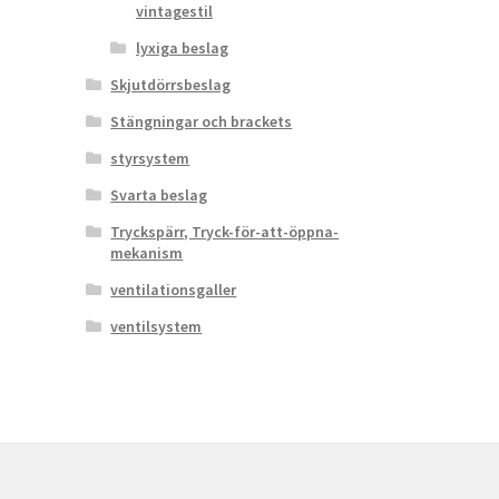
vintagestil
lyxiga beslag
Skjutdörrsbeslag
Stängningar och brackets
styrsystem
Svarta beslag
Tryckspärr, Tryck-för-att-öppna-
mekanism
ventilationsgaller
ventilsystem