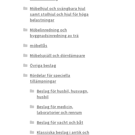
Möbelhjul och svängbara hjul
samt stolhjul och hjul för höga
belastningar
Möbelinredning och
byggnadsinredning av trä
möbellås
Möbelspjäll och dörrdämpare
Övriga beslag
Rördelar för speciella
tillämpningar
Beslag för husbil, husvagn,
husbil
Beslag för medicin,
laboratorier och renrum
Beslag för yacht och båt
Klassiska beslag i antik och