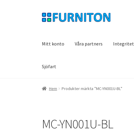
Hoppa
Hoppa
till
till
navigering
innehåll
Mitt konto
Våra partners
Integrite
Sjöfart
Hem
Produkter märkta ”MC-YN001U-BL”
MC-YN001U-BL