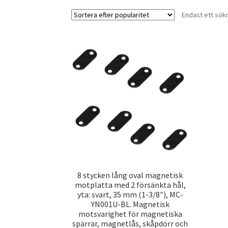
Endast ett sök
8 stycken lång oval magnetisk
motplatta med 2 försänkta hål,
yta: svart, 35 mm (1-3/8″), MC-
YN001U-BL. Magnetisk
motsvarighet för magnetiska
spärrar, magnetlås, skåpdörr och