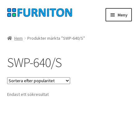
Hoppa
Hoppa
Meny
till
till
navigering
innehåll
Mitt konto
Hem
Produkter märkta ”SWP-640/S”
Våra partners
SWP-640/S
Integritet
ångerrätt
Endast ett sökresultat
Kontakt
avtryck
Betingelser