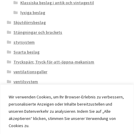
Klassiska beslag i antik och vintagestil
lyxiga beslag
Skjutdörrsbeslag
Stängningar och brackets
styrsystem
Svarta beslag
Tryckspärr, Tryck-för-att-öppna-mekanism
ventilationsgaller
ventilsystem
Wir verwenden Cookies, um Ihr Browser-Erlebnis zu verbessern,
personalisierte Anzeigen oder Inhalte bereitzustellen und
unseren Datenverkehr zu analysieren. Indem Sie auf „Alle
akzeptieren“ klicken, stimmen Sie unserer Verwendung von
© 2026 Eruon Trade UG, Germany, member of the ERUON
Cookies zu.
Group. High quality Furniture Fittings and Components