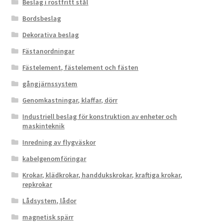
Beslag i rostfritt stål
Bordsbeslag
Dekorativa beslag
Fästanordningar
Fästelement, fästelement och fästen
gångjärnssystem
Genomkastningar, klaffar, dörr
Industriell beslag för konstruktion av enheter och
maskinteknik
Inredning av flygväskor
kabelgenomföringar
Krokar, klädkrokar, handdukskrokar, kraftiga krokar,
repkrokar
Lådsystem, lådor
magnetisk spärr