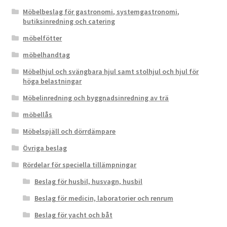
Möbelbeslag för gastronomi, systemgastronomi,
butiksinredning och catering
möbelfötter
möbelhandtag
Möbelhjul och svängbara hjul samt stolhjul och hjul för
höga belastningar
Möbelinredning och byggnadsinredning av trä
möbellås
Möbelspjäll och dörrdämpare
Övriga beslag
Rördelar för speciella tillämpningar
Beslag för husbil, husvagn, husbil
Beslag för medicin, laboratorier och renrum
Beslag för yacht och båt